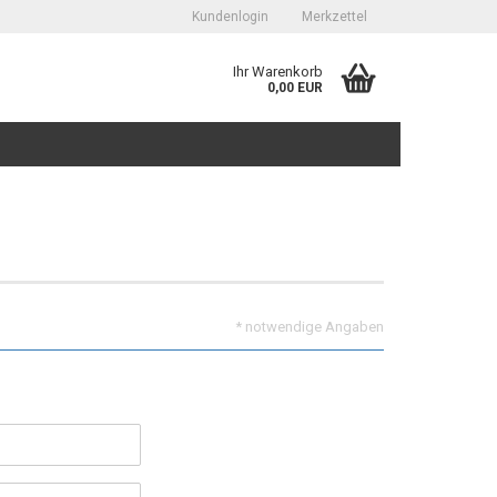
Kundenlogin
Merkzettel
Ihr Warenkorb
0,00 EUR
erstellen
* notwendige Angaben
ort vergessen?