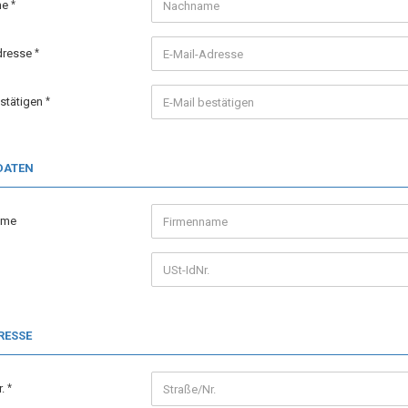
me
dresse
estätigen
DATEN
ame
RESSE
r.