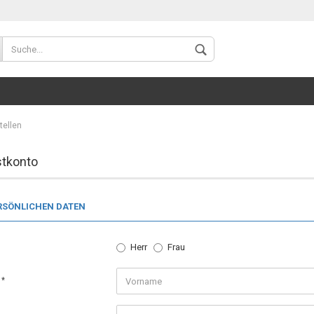
tellen
stkonto
Konto 
RSÖNLICHEN DATEN
Passw
Herr
Frau
e